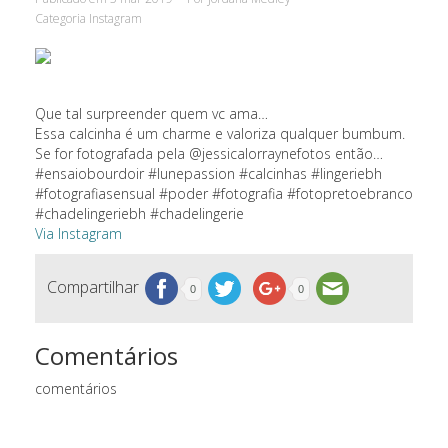
Categoria
Instagram
Que tal surpreender quem vc ama…
Essa calcinha é um charme e valoriza qualquer bumbum.
Se for fotografada pela @jessicalorraynefotos então…
#ensaiobourdoir #lunepassion #calcinhas #lingeriebh
#fotografiasensual #poder #fotografia #fotopretoebranco
#chadelingeriebh #chadelingerie
Via Instagram
Compartilhar
0
0
Comentários
comentários